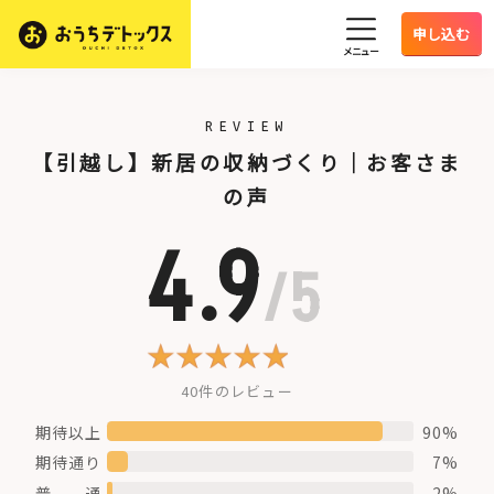
HOME
【お引越し】新居の収納づくりプラン
レビュー (新築・引越しプラ
申し込む
メニュー
REVIEW
【引越し】新居の収納づくり｜お客さま
の声
4.9
/5
40件のレビュー
期待以上
90%
期待通り
7%
普 通
2%