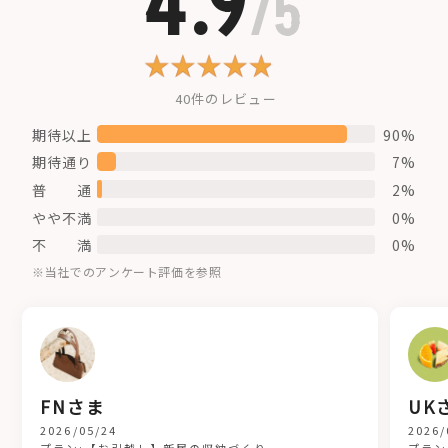
4.9
/5
40件のレビュー
期待以上
90%
期待通り
7%
普 通
2%
やや不満
0%
不 満
0%
※当社でのアンケート評価を参照
FNさま
UK
2026/05/24
2026/