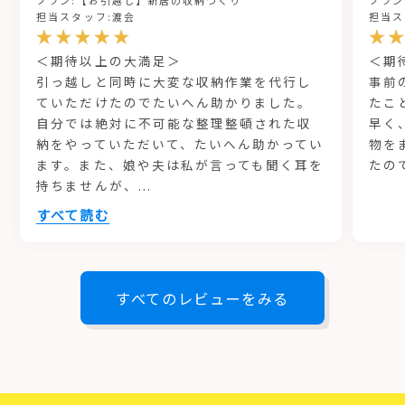
プラン:【お引越し】新居の収納づくり
プラン
担当スタッフ:渡会
担当ス
＜期待以上の大満足＞
＜期
引っ越しと同時に大変な収納作業を代行し
事前
ていただけたのでたいへん助かりました。
たこ
自分では絶対に不可能な整理整頓された収
早く
納をやっていただいて、たいへん助かってい
物を
ます。また、娘や夫は私が言っても聞く耳を
たの
持ちませんが、
...
すべて読む
すべてのレビューをみる