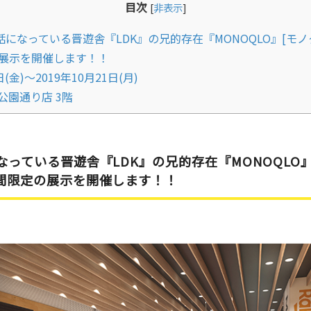
目次
[
非表示
]
になっている晋遊舎『LDK』の兄的存在『MONOQLO』[モ
展示を開催します！！
(金)～2019年10月21日(月)
公園通り店 3階
っている晋遊舎『LDK』の兄的存在『MONOQLO』
間限定の展示を開催します！！