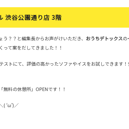
ル 渋谷公園通り店 3階
ょう？？と編集長からお声がけいただき、
おうちデトックス
の
くって案をだしてきました！！
自のテストにて、評価の高かったソファやイスをお試しできます
「無料の休憩所」OPENです！！
‘ω’)／