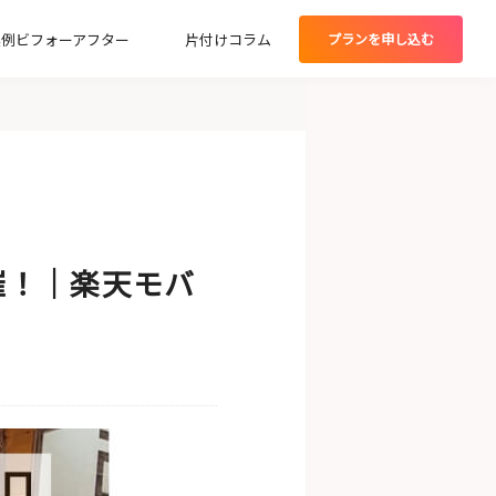
実例ビフォーアフター
片付けコラム
プランを
申し込む
グプラン
E 開催！｜楽天モバ