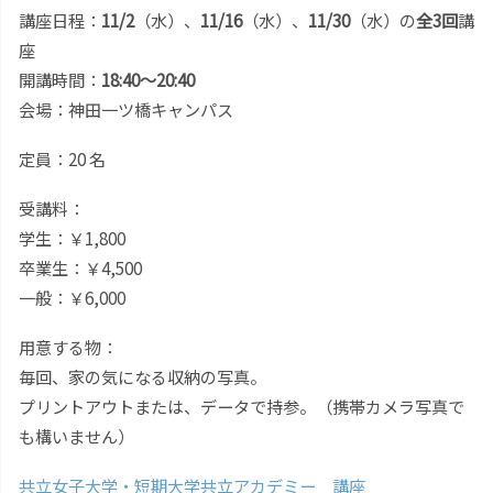
講座日程：
11/2
（水）、
11/16
（水）、
11/30
（水）の
全3回
講
座
開講時間：
18:40〜20:40
会場：神田一ツ橋キャンパス
定員：20 名
受講料：
学生：￥1,800
卒業生：￥4,500
一般：￥6,000
用意する物：
毎回、家の気になる収納の写真。
プリントアウトまたは、データで持参。（携帯カメラ写真で
も構いません）
共立女子大学・短期大学共立アカデミー 講座