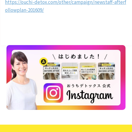
https://ouchi-detox.com/other/campaign/newstaff-afterf
ollowplan-201609/