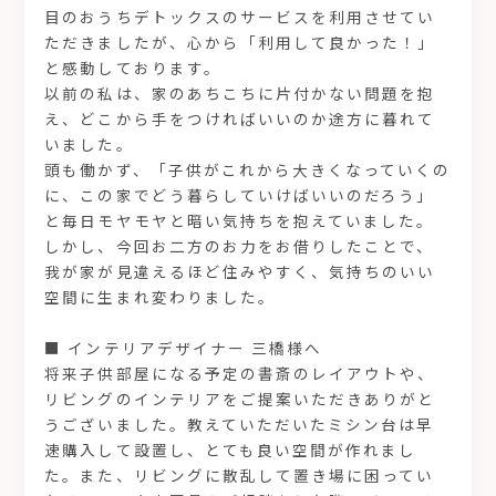
目のおうちデトックスのサービスを利用させてい
ただきましたが、心から「利用して良かった！」
と感動しております。
以前の私は、家のあちこちに片付かない問題を抱
え、どこから手をつければいいのか途方に暮れて
いました。
頭も働かず、「子供がこれから大きくなっていくの
に、この家でどう暮らしていけばいいのだろう」
と毎日モヤモヤと暗い気持ちを抱えていました。
しかし、今回お二方のお力をお借りしたことで、
我が家が見違えるほど住みやすく、気持ちのいい
空間に生まれ変わりました。
■ インテリアデザイナー 三橋様へ
将来子供部屋になる予定の書斎のレイアウトや、
リビングのインテリアをご提案いただきありがと
うございました。教えていただいたミシン台は早
速購入して設置し、とても良い空間が作れまし
た。また、リビングに散乱して置き場に困ってい