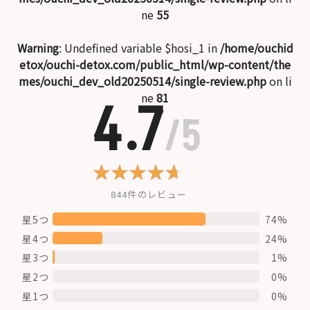
ne
55
Warning
: Undefined variable $hosi_1 in
/home/ouchid
etox/ouchi-detox.com/public_html/wp-content/the
mes/ouchi_dev_old20250514/single-review.php
on li
ne
81
4.7
/5
844件のレビュー
星5つ
74%
星4つ
24%
星3つ
1%
星2つ
0%
星1つ
0%