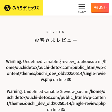
申し込む
メニュー
REVIEW
お客さまレビュー
Warning
: Undefined variable $review_toukousuu in
/h
ome/ouchidetox/ouchi-detox.com/public_html/wp-c
ontent/themes/ouchi_dev_old20250514/single-revie
w.php
on line
30
Warning
: Undefined variable $review_suu in
/home/o
uchidetox/ouchi-detox.com/public_html/wp-conten
t/themes/ouchi_dev_old20250514/single-review.php
on line
35