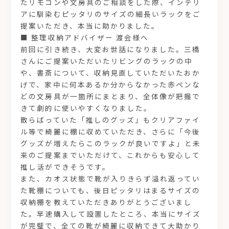
たリモコンや文房具のご相談をした際、インテリ
アに馴染むピッタリのサイズの細長いラックをご
提案いただき、本当に助かりました。
■ 整理収納アドバイザー 渡会様へ
前回に引き続き、大変お世話になりました。三橋
さんにご提案いただいたリビングのラックの中
や、書斎について、収納見直していただいたおか
げで、家中に何本あるか分からなかった赤ペンな
どの文房具が一箇所にまとまり、全体像が把握で
きて劇的に使いやすくなりました。
散らばっていた「推しのグッズ」もクリアファイ
ル等で綺麗に棚に収めていただき、さらに「今後
グッズが増えたらこのラックが良いですよ」と未
来のご提案までいただけて、これからも安心して
推し活ができそうです。
また、カオス状態で靴が入りきらず溢れ返ってい
た靴棚についても、後日ピッタリはまるサイズの
収納棚を教えていただきありがとうございまし
た。早速購入して設置したところ、本当にサイズ
が完璧で、全ての靴が綺麗に収納できて大助かり