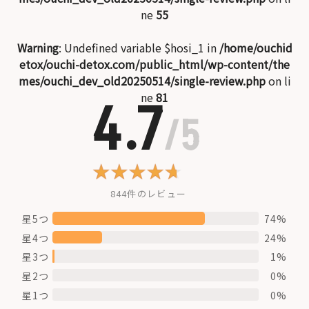
ne
55
Warning
: Undefined variable $hosi_1 in
/home/ouchid
etox/ouchi-detox.com/public_html/wp-content/the
mes/ouchi_dev_old20250514/single-review.php
on li
ne
81
4.7
/5
844件のレビュー
星5つ
74%
星4つ
24%
星3つ
1%
星2つ
0%
星1つ
0%