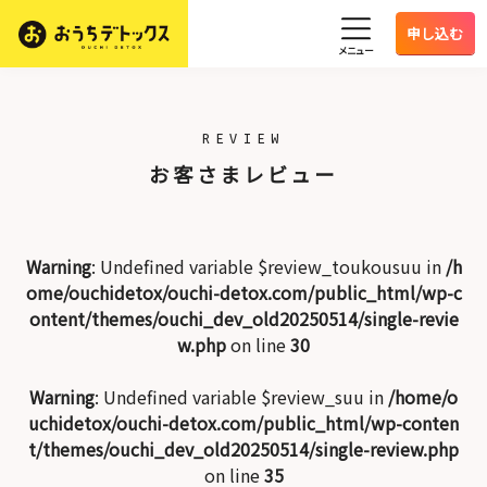
申し込む
メニュー
REVIEW
お客さまレビュー
Warning
: Undefined variable $review_toukousuu in
/h
ome/ouchidetox/ouchi-detox.com/public_html/wp-c
ontent/themes/ouchi_dev_old20250514/single-revie
w.php
on line
30
Warning
: Undefined variable $review_suu in
/home/o
uchidetox/ouchi-detox.com/public_html/wp-conten
t/themes/ouchi_dev_old20250514/single-review.php
on line
35