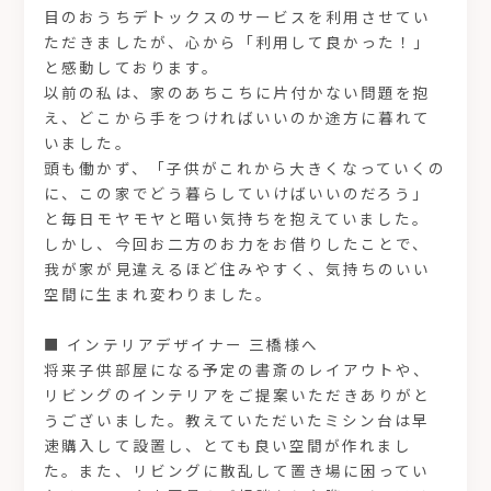
目のおうちデトックスのサービスを利用させてい
ただきましたが、心から「利用して良かった！」
と感動しております。
以前の私は、家のあちこちに片付かない問題を抱
え、どこから手をつければいいのか途方に暮れて
いました。
頭も働かず、「子供がこれから大きくなっていくの
に、この家でどう暮らしていけばいいのだろう」
と毎日モヤモヤと暗い気持ちを抱えていました。
しかし、今回お二方のお力をお借りしたことで、
我が家が見違えるほど住みやすく、気持ちのいい
空間に生まれ変わりました。
■ インテリアデザイナー 三橋様へ
将来子供部屋になる予定の書斎のレイアウトや、
リビングのインテリアをご提案いただきありがと
うございました。教えていただいたミシン台は早
速購入して設置し、とても良い空間が作れまし
た。また、リビングに散乱して置き場に困ってい