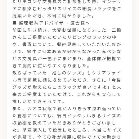
たリモコンや文房具のご相談をした際、インテリ
アに馴染むピッタリのサイズの細長いラックをご
提案いただき、本当に助かりました。
■ 整理収納アドバイザー 渡会様へ
前回に引き続き、大変お世話になりました。三橋
さんにご提案いただいたリビングのラックの中
や、書斎について、収納見直していただいたおか
げで、家中に何本あるか分からなかった赤ペンな
どの文房具が一箇所にまとまり、全体像が把握で
きて劇的に使いやすくなりました。
散らばっていた「推しのグッズ」もクリアファイ
ル等で綺麗に棚に収めていただき、さらに「今後
グッズが増えたらこのラックが良いですよ」と未
来のご提案までいただけて、これからも安心して
推し活ができそうです。
また、カオス状態で靴が入りきらず溢れ返ってい
た靴棚についても、後日ピッタリはまるサイズの
収納棚を教えていただきありがとうございまし
た。早速購入して設置したところ、本当にサイズ
が完璧で、全ての靴が綺麗に収納できて大助かり