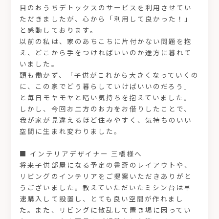
目のおうちデトックスのサービスを利用させてい
ただきましたが、心から「利用して良かった！」
と感動しております。
以前の私は、家のあちこちに片付かない問題を抱
え、どこから手をつければいいのか途方に暮れて
いました。
頭も働かず、「子供がこれから大きくなっていくの
に、この家でどう暮らしていけばいいのだろう」
と毎日モヤモヤと暗い気持ちを抱えていました。
しかし、今回お二方のお力をお借りしたことで、
我が家が見違えるほど住みやすく、気持ちのいい
空間に生まれ変わりました。
■ インテリアデザイナー 三橋様へ
将来子供部屋になる予定の書斎のレイアウトや、
リビングのインテリアをご提案いただきありがと
うございました。教えていただいたミシン台は早
速購入して設置し、とても良い空間が作れまし
た。また、リビングに散乱して置き場に困ってい