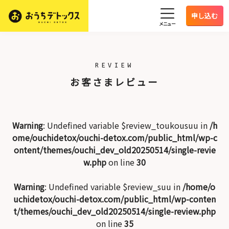
申し込む
メニュー
REVIEW
お客さまレビュー
Warning
: Undefined variable $review_toukousuu in
/h
ome/ouchidetox/ouchi-detox.com/public_html/wp-c
ontent/themes/ouchi_dev_old20250514/single-revie
w.php
on line
30
Warning
: Undefined variable $review_suu in
/home/o
uchidetox/ouchi-detox.com/public_html/wp-conten
t/themes/ouchi_dev_old20250514/single-review.php
on line
35