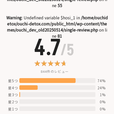
ne
55
Warning
: Undefined variable $hosi_1 in
/home/ouchid
etox/ouchi-detox.com/public_html/wp-content/the
mes/ouchi_dev_old20250514/single-review.php
on li
ne
81
4.7
/5
844件のレビュー
星5つ
74%
星4つ
24%
星3つ
1%
星2つ
0%
星1つ
0%