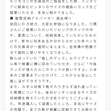
たリモコンや文房具のご相談をした際、インテリ
アに馴染むピッタリのサイズの細長いラックをご
提案いただき、本当に助かりました。
■ 整理収納アドバイザー 渡会様へ
前回に引き続き、大変お世話になりました。三橋
さんにご提案いただいたリビングのラックの中
や、書斎について、収納見直していただいたおか
げで、家中に何本あるか分からなかった赤ペンな
どの文房具が一箇所にまとまり、全体像が把握で
きて劇的に使いやすくなりました。
散らばっていた「推しのグッズ」もクリアファイ
ル等で綺麗に棚に収めていただき、さらに「今後
グッズが増えたらこのラックが良いですよ」と未
来のご提案までいただけて、これからも安心して
推し活ができそうです。
また、カオス状態で靴が入りきらず溢れ返ってい
た靴棚についても、後日ピッタリはまるサイズの
収納棚を教えていただきありがとうございまし
た。早速購入して設置したところ、本当にサイズ
が完璧で、全ての靴が綺麗に収納できて大助かり