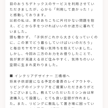
目のおうちデトックスのサービスを利用させてい
ただきましたが、心から「利用して良かった！」
と感動しております。
以前の私は、家のあちこちに片付かない問題を抱
え、どこから手をつければいいのか途方に暮れて
いました。
頭も働かず、「子供がこれから大きくなっていくの
に、この家でどう暮らしていけばいいのだろう」
と毎日モヤモヤと暗い気持ちを抱えていました。
しかし、今回お二方のお力をお借りしたことで、
我が家が見違えるほど住みやすく、気持ちのいい
空間に生まれ変わりました。
■ インテリアデザイナー 三橋様へ
将来子供部屋になる予定の書斎のレイアウトや、
リビングのインテリアをご提案いただきありがと
うございました。教えていただいたミシン台は早
速購入して設置し、とても良い空間が作れまし
た。また、リビングに散乱して置き場に困ってい