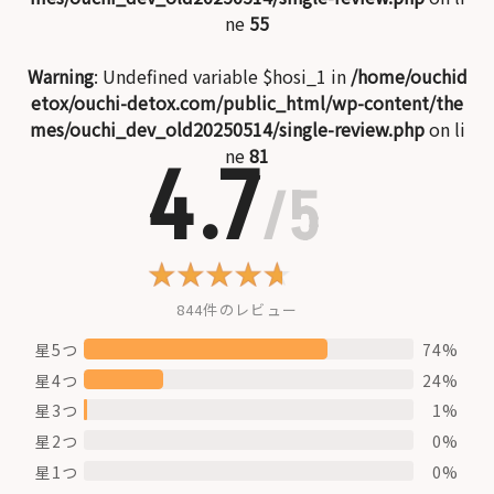
ne
55
Warning
: Undefined variable $hosi_1 in
/home/ouchid
etox/ouchi-detox.com/public_html/wp-content/the
mes/ouchi_dev_old20250514/single-review.php
on li
ne
81
4.7
/5
844件のレビュー
星5つ
74%
星4つ
24%
星3つ
1%
星2つ
0%
星1つ
0%