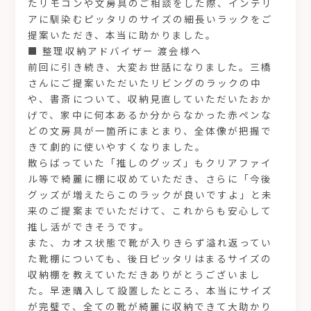
たリモコンや文房具のご相談をした際、インテリ
アに馴染むピッタリのサイズの細長いラックをご
提案いただき、本当に助かりました。
■ 整理収納アドバイザー 渡会様へ
前回に引き続き、大変お世話になりました。三橋
さんにご提案いただいたリビングのラックの中
や、書斎について、収納見直していただいたおか
げで、家中に何本あるか分からなかった赤ペンな
どの文房具が一箇所にまとまり、全体像が把握で
きて劇的に使いやすくなりました。
散らばっていた「推しのグッズ」もクリアファイ
ル等で綺麗に棚に収めていただき、さらに「今後
グッズが増えたらこのラックが良いですよ」と未
来のご提案までいただけて、これからも安心して
推し活ができそうです。
また、カオス状態で靴が入りきらず溢れ返ってい
た靴棚についても、後日ピッタリはまるサイズの
収納棚を教えていただきありがとうございまし
た。早速購入して設置したところ、本当にサイズ
が完璧で、全ての靴が綺麗に収納できて大助かり