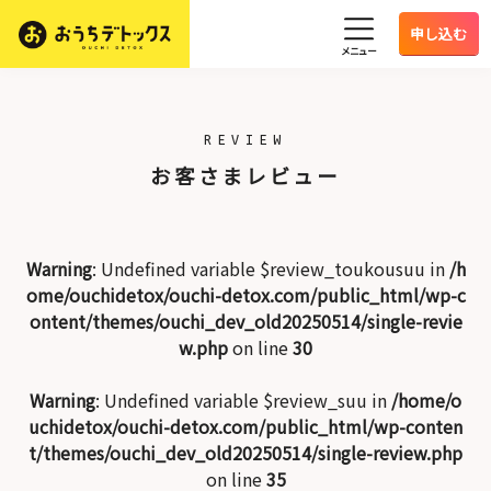
申し込む
メニュー
REVIEW
お客さまレビュー
Warning
: Undefined variable $review_toukousuu in
/h
ome/ouchidetox/ouchi-detox.com/public_html/wp-c
ontent/themes/ouchi_dev_old20250514/single-revie
w.php
on line
30
Warning
: Undefined variable $review_suu in
/home/o
uchidetox/ouchi-detox.com/public_html/wp-conten
t/themes/ouchi_dev_old20250514/single-review.php
on line
35