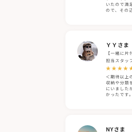
いたので満
ので、その
ＹＹさま
【一緒に片
担当スタッ
＜期待以上
収納や分類
にいました
かったです
NYさま