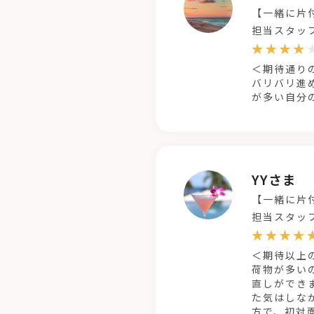
【一緒に片
担当スタッ
＜期待通り
バリバリ進
が多い自分
YYさま
【一緒に片
担当スタッ
＜期待以上
荷物が多い
直しができ
た気はしな
方で、初対