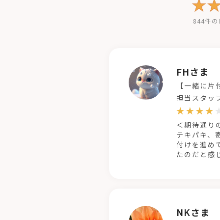
844件
FHさま
【一緒に片
担当スタッ
＜期待通り
テキパキ、
付けを進め
たのだと感
NKさま