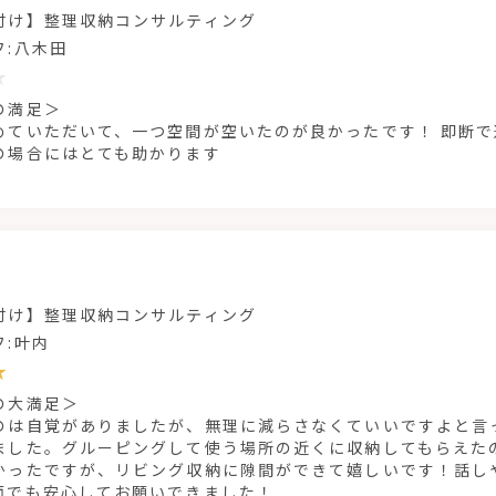
付け】整理収納コンサルティング
フ:八木田
の満足＞
めていただいて、一つ空間が空いたのが良かったです！ 即断
の場合にはとても助かります
付け】整理収納コンサルティング
フ:叶内
の大満足＞
のは自覚がありましたが、無理に減らさなくていいですよと言
ました。グルーピングして使う場所の近くに収納してもらえた
かったですが、リビング収納に隙間ができて嬉しいです！話し
面でも安心してお願いできました！