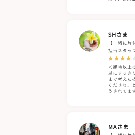
SHさま
【一緒に片
担当スタッ
＜期待以上
単にすっき
まで考えた
くださり、
うされてま
MAさま
【一緒に片