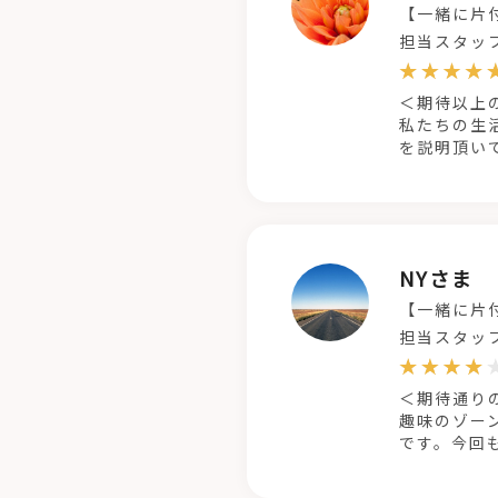
【一緒に片
担当スタッ
＜期待以上
私たちの生
を説明頂い
NYさま
【一緒に片
担当スタッ
＜期待通り
趣味のゾー
です。今回