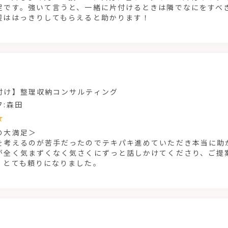
足です。強いて言うと、一緒に片付けるときは隣でなにをすべ
辺ははっきりしてもらえると助かります！
付け】整理収納コンサルティング
フ:森田
の大満足＞
を考えるのが苦手だったのでテキパキ進めていただき本当に助か
が全く気まずくなく気さくにずっと話しかけてくださり、ご提
。とても頼りになりました。