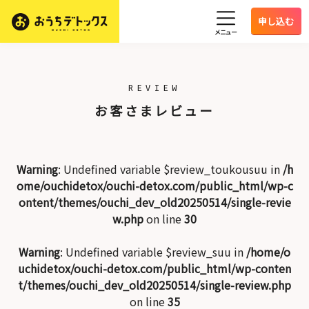
申し込む
メニュー
REVIEW
お客さまレビュー
Warning
: Undefined variable $review_toukousuu in
/h
ome/ouchidetox/ouchi-detox.com/public_html/wp-c
ontent/themes/ouchi_dev_old20250514/single-revie
w.php
on line
30
Warning
: Undefined variable $review_suu in
/home/o
uchidetox/ouchi-detox.com/public_html/wp-conten
t/themes/ouchi_dev_old20250514/single-review.php
on line
35