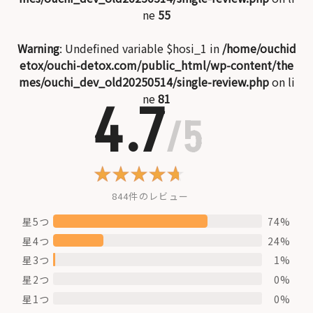
ne
55
Warning
: Undefined variable $hosi_1 in
/home/ouchid
etox/ouchi-detox.com/public_html/wp-content/the
mes/ouchi_dev_old20250514/single-review.php
on li
ne
81
4.7
/5
844件のレビュー
星5つ
74%
星4つ
24%
星3つ
1%
星2つ
0%
星1つ
0%