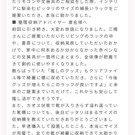
たリモコンや文房具のご相談をした際、インテリ
アに馴染むピッタリのサイズの細長いラックをご
提案いただき、本当に助かりました。
■ 整理収納アドバイザー 渡会様へ
前回に引き続き、大変お世話になりました。三橋
さんにご提案いただいたリビングのラックの中
や、書斎について、収納見直していただいたおか
げで、家中に何本あるか分からなかった赤ペンな
どの文房具が一箇所にまとまり、全体像が把握で
きて劇的に使いやすくなりました。
散らばっていた「推しのグッズ」もクリアファイ
ル等で綺麗に棚に収めていただき、さらに「今後
グッズが増えたらこのラックが良いですよ」と未
来のご提案までいただけて、これからも安心して
推し活ができそうです。
また、カオス状態で靴が入りきらず溢れ返ってい
た靴棚についても、後日ピッタリはまるサイズの
収納棚を教えていただきありがとうございまし
た。早速購入して設置したところ、本当にサイズ
が完璧で、全ての靴が綺麗に収納できて大助かり