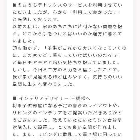
目のおうちデトックスのサービスを利用させてい
ただきましたが、心から「利用して良かった！」
と感動しております。
以前の私は、家のあちこちに片付かない問題を抱
え、どこから手をつければいいのか途方に暮れて
いました。
頭も働かず、「子供がこれから大きくなっていくの
に、この家でどう暮らしていけばいいのだろう」
と毎日モヤモヤと暗い気持ちを抱えていました。
しかし、今回お二方のお力をお借りしたことで、
我が家が見違えるほど住みやすく、気持ちのいい
空間に生まれ変わりました。
■ インテリアデザイナー 三橋様へ
将来子供部屋になる予定の書斎のレイアウトや、
リビングのインテリアをご提案いただきありがと
うございました。教えていただいたミシン台は早
速購入して設置し、とても良い空間が作れまし
た。また、リビングに散乱して置き場に困ってい