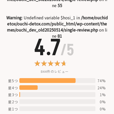
ne
55
Warning
: Undefined variable $hosi_1 in
/home/ouchid
etox/ouchi-detox.com/public_html/wp-content/the
mes/ouchi_dev_old20250514/single-review.php
on li
ne
81
4.7
/5
844件のレビュー
星5つ
74%
星4つ
24%
星3つ
1%
星2つ
0%
星1つ
0%