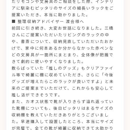
たリモコンや文房具のご相談をした際、インテリ
アに馴染むピッタリのサイズの細長いラックをご
提案いただき、本当に助かりました。
■ 整理収納アドバイザー 渡会様へ
前回に引き続き、大変お世話になりました。三橋
さんにご提案いただいたリビングのラックの中
や、書斎について、収納見直していただいたおか
げで、家中に何本あるか分からなかった赤ペンな
どの文房具が一箇所にまとまり、全体像が把握で
きて劇的に使いやすくなりました。
散らばっていた「推しのグッズ」もクリアファイ
ル等で綺麗に棚に収めていただき、さらに「今後
グッズが増えたらこのラックが良いですよ」と未
来のご提案までいただけて、これからも安心して
推し活ができそうです。
また、カオス状態で靴が入りきらず溢れ返ってい
た靴棚についても、後日ピッタリはまるサイズの
収納棚を教えていただきありがとうございまし
た。早速購入して設置したところ、本当にサイズ
が完璧で、全ての靴が綺麗に収納できて大助かり