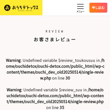
申し込む
メニュー
REVIEW
お客さまレビュー
Warning
: Undefined variable $review_toukousuu in
/h
ome/ouchidetox/ouchi-detox.com/public_html/wp-c
ontent/themes/ouchi_dev_old20250514/single-revie
w.php
on line
30
Warning
: Undefined variable $review_suu in
/home/o
uchidetox/ouchi-detox.com/public_html/wp-conten
t/themes/ouchi_dev_old20250514/single-review.php
on line
35