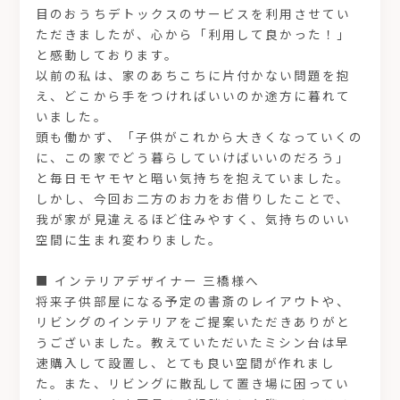
目のおうちデトックスのサービスを利用させてい
ただきましたが、心から「利用して良かった！」
と感動しております。
以前の私は、家のあちこちに片付かない問題を抱
え、どこから手をつければいいのか途方に暮れて
いました。
頭も働かず、「子供がこれから大きくなっていくの
に、この家でどう暮らしていけばいいのだろう」
と毎日モヤモヤと暗い気持ちを抱えていました。
しかし、今回お二方のお力をお借りしたことで、
我が家が見違えるほど住みやすく、気持ちのいい
空間に生まれ変わりました。
■ インテリアデザイナー 三橋様へ
将来子供部屋になる予定の書斎のレイアウトや、
リビングのインテリアをご提案いただきありがと
うございました。教えていただいたミシン台は早
速購入して設置し、とても良い空間が作れまし
た。また、リビングに散乱して置き場に困ってい