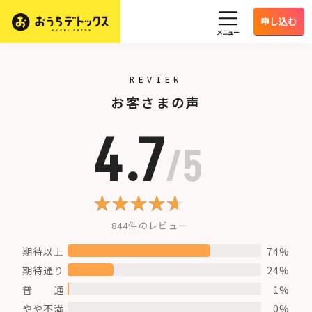
HOME
お客様の声
申し込む
メニュー
REVIEW
お客さまの声
4.7
/5
844件のレビュー
期待以上
74%
期待通り
24%
普 通
1%
やや不満
0%