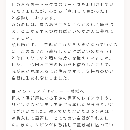
目のおうちデトックスのサービスを利用させてい
ただきましたが、心から「利用して良かった！」
と感動しております。
以前の私は、家のあちこちに片付かない問題を抱
え、どこから手をつければいいのか途方に暮れて
いました。
頭も働かず、「子供がこれから大きくなっていくの
に、この家でどう暮らしていけばいいのだろう」
と毎日モヤモヤと暗い気持ちを抱えていました。
しかし、今回お二方のお力をお借りしたことで、
我が家が見違えるほど住みやすく、気持ちのいい
空間に生まれ変わりました。
■ インテリアデザイナー 三橋様へ
将来子供部屋になる予定の書斎のレイアウトや、
リビングのインテリアをご提案いただきありがと
うございました。教えていただいたミシン台は早
速購入して設置し、とても良い空間が作れまし
た。また、リビングに散乱して置き場に困ってい