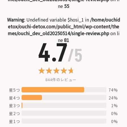
ne
55
Warning
: Undefined variable $hosi_1 in
/home/ouchid
etox/ouchi-detox.com/public_html/wp-content/the
mes/ouchi_dev_old20250514/single-review.php
on li
ne
81
4.7
/5
844件のレビュー
星5つ
74%
星4つ
24%
星3つ
1%
星2つ
0%
星1つ
0%