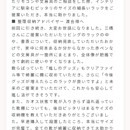
たリモコンや文房具のご相談をした際、インテリ
アに馴染むピッタリのサイズの細長いラックをご
提案いただき、本当に助かりました。
■ 整理収納アドバイザー 渡会様へ
前回に引き続き、大変お世話になりました。三橋
さんにご提案いただいたリビングのラックの中
や、書斎について、収納見直していただいたおか
げで、家中に何本あるか分からなかった赤ペンな
どの文房具が一箇所にまとまり、全体像が把握で
きて劇的に使いやすくなりました。
散らばっていた「推しのグッズ」もクリアファイ
ル等で綺麗に棚に収めていただき、さらに「今後
グッズが増えたらこのラックが良いですよ」と未
来のご提案までいただけて、これからも安心して
推し活ができそうです。
また、カオス状態で靴が入りきらず溢れ返ってい
た靴棚についても、後日ピッタリはまるサイズの
収納棚を教えていただきありがとうございまし
た。早速購入して設置したところ、本当にサイズ
が完璧で、全ての靴が綺麗に収納できて大助かり