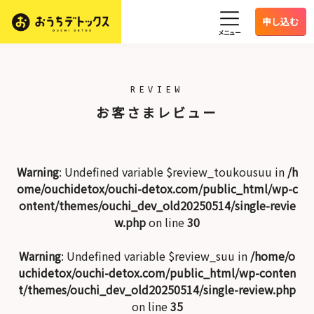
申し込む
メニュー
REVIEW
お客さまレビュー
Warning
: Undefined variable $review_toukousuu in
/h
ome/ouchidetox/ouchi-detox.com/public_html/wp-c
ontent/themes/ouchi_dev_old20250514/single-revie
w.php
on line
30
Warning
: Undefined variable $review_suu in
/home/o
uchidetox/ouchi-detox.com/public_html/wp-conten
t/themes/ouchi_dev_old20250514/single-review.php
on line
35