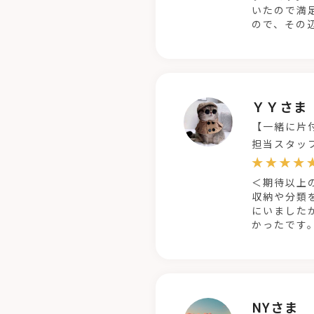
いたので満
ので、その
ＹＹさま
【一緒に片
担当スタッ
＜期待以上
収納や分類
にいました
かったです
NYさま