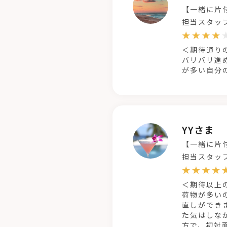
【一緒に片
担当スタッ
＜期待通り
バリバリ進
が多い自分
YYさま
【一緒に片
担当スタッ
＜期待以上
荷物が多い
直しができ
た気はしな
方で、初対