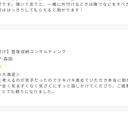
足です。強いて言うと、一緒に片付けるときは隣でなにをすべ
辺ははっきりしてもらえると助かります！
付け】整理収納コンサルティング
フ:森田
の大満足＞
を考えるのが苦手だったのでテキパキ進めていただき本当に助か
が全く気まずくなく気さくにずっと話しかけてくださり、ご提
。とても頼りになりました。