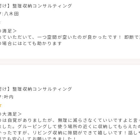
付け】整理収納コンサルティング
フ:八木田
の満足＞
めていただいて、一つ空間が空いたのが良かったです！ 即断
の場合にはとても助かります
付け】整理収納コンサルティング
フ:叶内
の大満足＞
のは自覚がありましたが、無理に減らさなくていいですよと言
ました。グルーピングして使う場所の近くに収納してもらえた
かったですが、リビング収納に隙間ができて嬉しいです！話し
面でも安心してお願いできました！