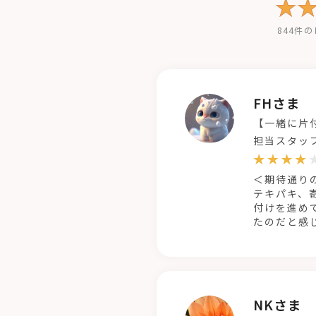
844件
FHさま
【一緒に片
担当スタッ
＜期待通り
テキパキ、
付けを進め
たのだと感
NKさま