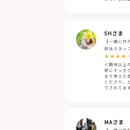
SHさま
【一緒に片
担当スタッ
＜期待以上
単にすっき
まで考えた
くださり、
うされてま
MAさま
【一緒に片