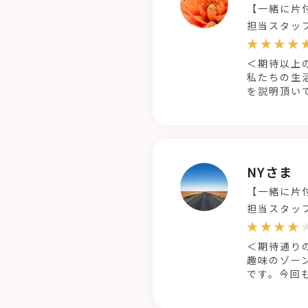
【一緒に片
担当スタッ
＜期待以上
私たちの生
を説明頂い
NYさま
【一緒に片
担当スタッ
＜期待通り
趣味のゾー
です。今回