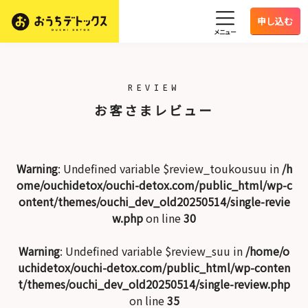
申し込む
メニュー
REVIEW
お客さまレビュー
Warning
: Undefined variable $review_toukousuu in
/h
ome/ouchidetox/ouchi-detox.com/public_html/wp-c
ontent/themes/ouchi_dev_old20250514/single-revie
w.php
on line
30
Warning
: Undefined variable $review_suu in
/home/o
uchidetox/ouchi-detox.com/public_html/wp-conten
t/themes/ouchi_dev_old20250514/single-review.php
on line
35