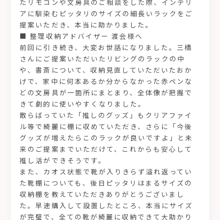
たリモコンや文房具のご相談をした際、インテリ
アに馴染むピッタリのサイズの細長いラックをご
提案いただき、本当に助かりました。
■ 整理収納アドバイザー 渡会様へ
前回に引き続き、大変お世話になりました。三橋
さんにご提案いただいたリビングのラックの中
や、書斎について、収納見直していただいたおか
げで、家中に何本あるか分からなかった赤ペンな
どの文房具が一箇所にまとまり、全体像が把握で
きて劇的に使いやすくなりました。
散らばっていた「推しのグッズ」もクリアファイ
ル等で綺麗に棚に収めていただき、さらに「今後
グッズが増えたらこのラックが良いですよ」と未
来のご提案までいただけて、これからも安心して
推し活ができそうです。
また、カオス状態で靴が入りきらず溢れ返ってい
た靴棚についても、後日ピッタリはまるサイズの
収納棚を教えていただきありがとうございまし
た。早速購入して設置したところ、本当にサイズ
が完璧で、全ての靴が綺麗に収納できて大助かり