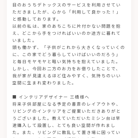
目のおうちデトックスのサービスを利用させてい
ただきましたが、心から「利用して良かった！」
と感動しております。
以前の私は、家のあちこちに片付かない問題を抱
え、どこから手をつければいいのか途方に暮れて
いました。
頭も働かず、「子供がこれから大きくなっていくの
に、この家でどう暮らしていけばいいのだろう」
と毎日モヤモヤと暗い気持ちを抱えていました。
しかし、今回お二方のお力をお借りしたことで、
我が家が見違えるほど住みやすく、気持ちのいい
空間に生まれ変わりました。
■ インテリアデザイナー 三橋様へ
将来子供部屋になる予定の書斎のレイアウトや、
リビングのインテリアをご提案いただきありがと
うございました。教えていただいたミシン台は早
速購入して設置し、とても良い空間が作れまし
た。また、リビングに散乱して置き場に困ってい