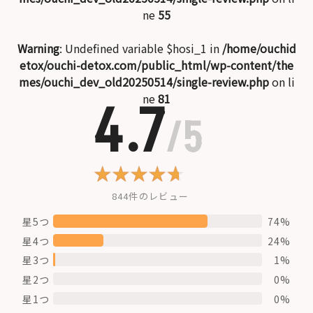
ne
55
Warning
: Undefined variable $hosi_1 in
/home/ouchid
etox/ouchi-detox.com/public_html/wp-content/the
mes/ouchi_dev_old20250514/single-review.php
on li
ne
81
4.7
/5
844件のレビュー
星5つ
74%
星4つ
24%
星3つ
1%
星2つ
0%
星1つ
0%