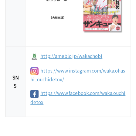
http://ameblo.jp/wakachobi
https://www.instagram.com/waka.ohas
SN
hi_ouchidetox/
S
https://www.facebook.com/waka.ouchi
detox