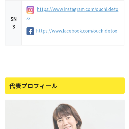
https://www.instagram.com/ouchi.deto
x/
SN
S
https://www.facebook.com/ouchidetox
代表プロフィール