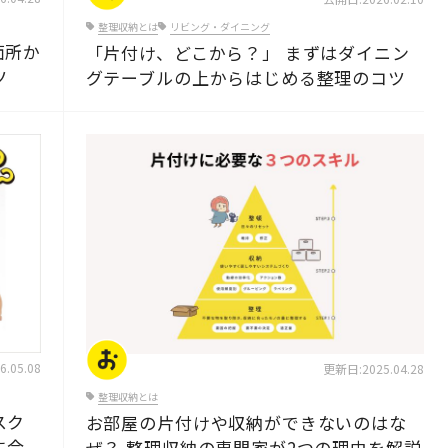
整理収納とは
リビング・ダイニング
面所か
「片付け、どこから？」 まずはダイニン
ツ
グテーブルの上からはじめる整理のコツ
片付けのコツ・アイデア
.05.08
更新日:2025.04.28
整理収納とは
スク
お部屋の片付けや収納ができないのはな
に合
ぜ？ 整理収納の専門家が2つの理由を解説