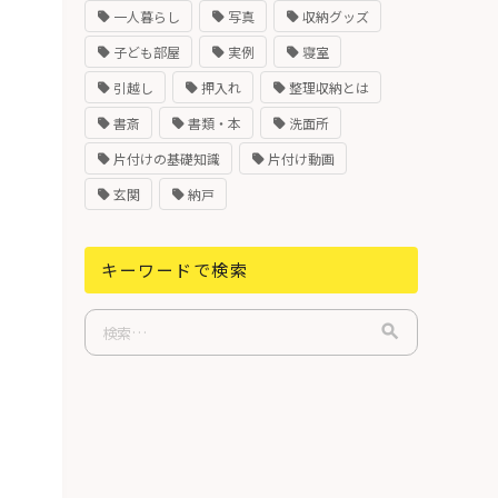
一人暮らし
写真
収納グッズ
子ども部屋
実例
寝室
引越し
押入れ
整理収納とは
書斎
書類・本
洗面所
片付けの基礎知識
片付け動画
玄関
納戸
キーワードで検索