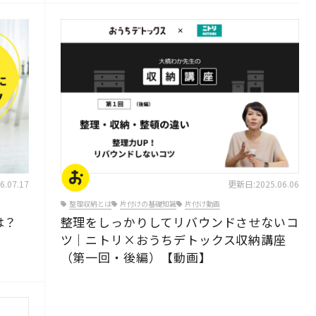
片付けのコツ・アイデア
.07.17
更新日:2025.06.06
整理収納とは
片付けの基礎知識
片付け動画
は？
整理をしっかりしてリバウンドさせないコ
ツ｜ニトリ×おうちデトックス収納講座
（第一回・後編）【動画】