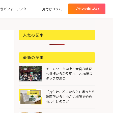
実例ビフォーアフター
片付けコラム
プランを
申し込む
グプラン
人気の記事
最新の記事
チームワーク向上！大宮八幡宮
へ参拝から釣り堀へ｜2026年ス
タッフ交流会
「片付け、どこから？」迷ったら
洗面所から！小さい場所で始め
る片付けのコツ