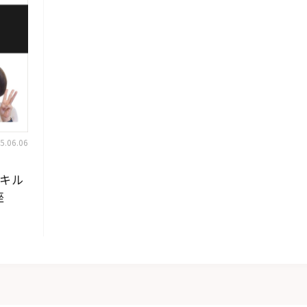
.06.06
スキル
座