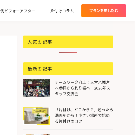
実例ビフォーアフター
片付けコラム
プランを
申し込む
グプラン
人気の記事
最新の記事
チームワーク向上！大宮八幡宮
へ参拝から釣り堀へ｜2026年ス
タッフ交流会
「片付け、どこから？」迷ったら
洗面所から！小さい場所で始め
る片付けのコツ