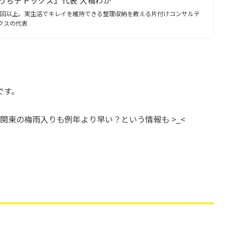
うちデトックス』代表 大橋わか
500回以上。実生活でキレイを維持できる整理収納を教える片付けコンサルテ
クスの代表
です。
関東の梅雨入りも例年より早い？という情報も >_<