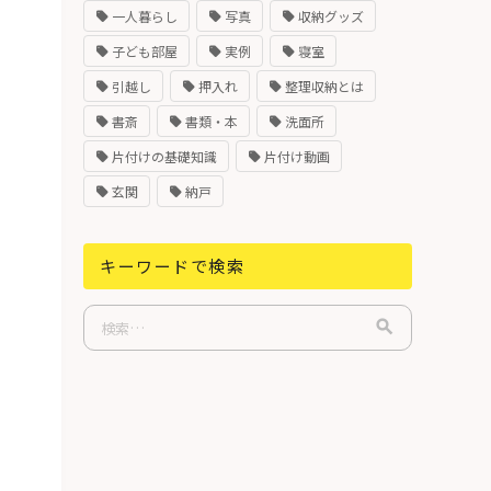
一人暮らし
写真
収納グッズ
子ども部屋
実例
寝室
引越し
押入れ
整理収納とは
書斎
書類・本
洗面所
片付けの基礎知識
片付け動画
玄関
納戸
キーワードで検索