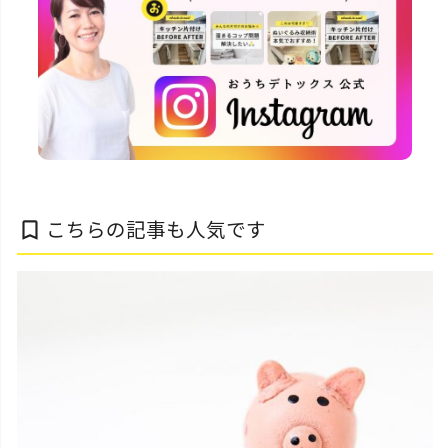
こちらの記事も人気です
bookmark_border
スタッフ活動日誌