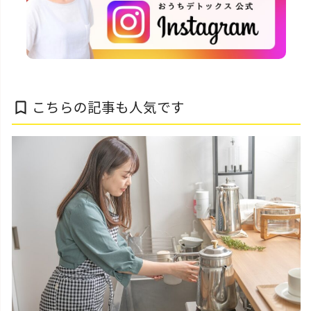
こちらの記事も人気です
bookmark_border
片付けの基本