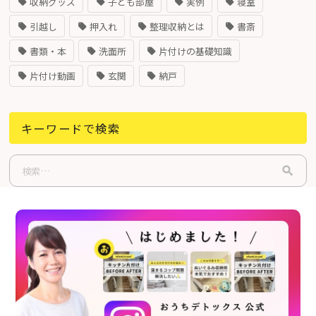
収納グッズ
子ども部屋
実例
寝室
引越し
押入れ
整理収納とは
書斎
書類・本
洗面所
片付けの基礎知識
片付け動画
玄関
納戸
キーワードで検索