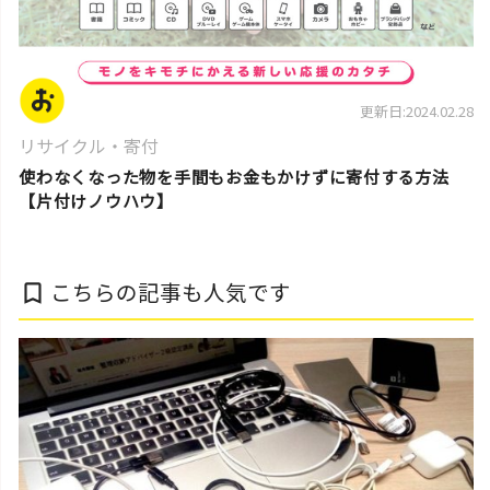
更新日:2024.02.28
リサイクル・寄付
使わなくなった物を手間もお金もかけずに寄付する方法
【片付けノウハウ】
こちらの記事も人気です
bookmark_border
片付けのコツ・アイデア