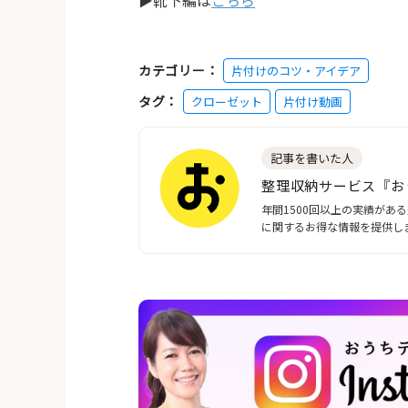
▶靴下編は
こちら
カテゴリー：
片付けのコツ・アイデア
タグ：
クローゼット
片付け動画
記事を書いた人
整理収納サービス『お
年間1500回以上の実績が
に関するお得な情報を提供し