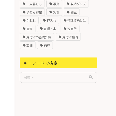
一人暮らし
写真
収納グッズ
子ども部屋
実例
寝室
引越し
押入れ
整理収納とは
書斎
書類・本
洗面所
片付けの基礎知識
片付け動画
玄関
納戸
キーワードで検索