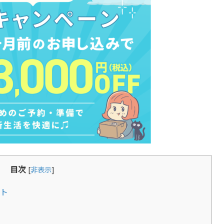
目次
[
非表示
]
ト