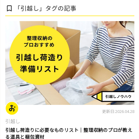
「引越し」タグの記事
bookmark_border
片付けのコツ・アイデア
更新日:2026.04.28
引越し
引越し荷造りに必要なものリスト｜整理収納のプロが教え
る道具と梱包資材