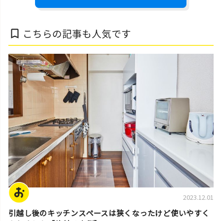
こちらの記事も人気です
bookmark_border
片付け実例
2023.12.01
引越し後のキッチンスペースは狭くなったけど使いやすく