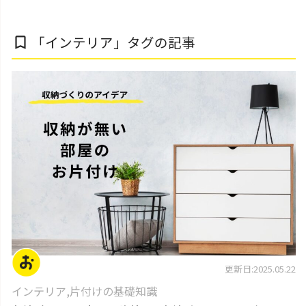
「インテリア」タグの記事
bookmark_border
片付けの基本
更新日:2025.05.22
インテリア
,
片付けの基礎知識