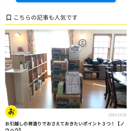
こちらの記事も人気です
bookmark_border
片付けのコツ・アイデア
2023.10.20
お引越しの荷造りでおさえておきたいポイント３つ！【ノ
ウハウ】